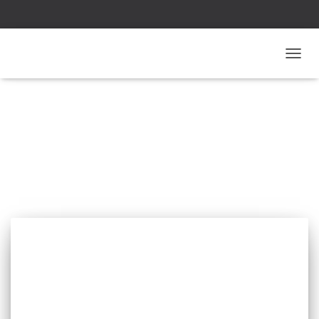
불평등연구회
내
비
게
이
션
토
노동
글