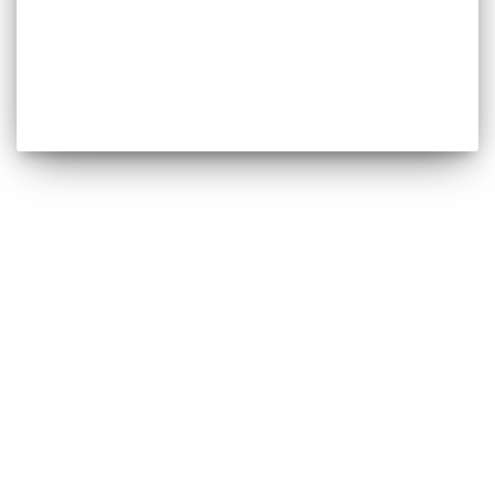
지난 월례발표회
한국노동시장의 임금불평등 분해,
1993-2020: 기업, 직종, 정렬(sorting)
효과의 코호트 분석
2025년 12월 월례발표회 김영미 (연세대) 본 연구는 한국 노
동시장에서 직종과 기업 간 sorting 구조의 변화를 분석합니
다. 임금불평등 추이에서 기업 효과의 중요성은 이전 연구들
에서 확인된 바 있으나(이병희, 2023), 직종과 기업 효과가 결
합되어 작동하는 구조는 국내에서 충분히 탐색되지 않았습
니다. 본 연구는 고용주-근로자 연계데이터인 임금구조기본