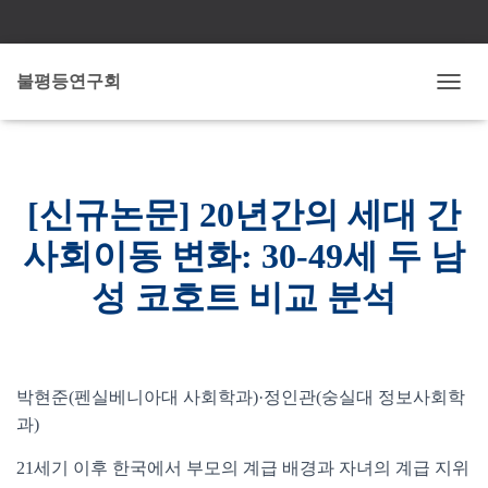
불평등연구회
내
비
게
이
션
토
글
[신규논문] 20년간의 세대 간
사회이동 변화: 30-49세 두 남
성 코호트 비교 분석
박현준(펜실베니아대 사회학과)·정인관(숭실대 정보사회학
과)
21세기 이후 한국에서 부모의 계급 배경과 자녀의 계급 지위