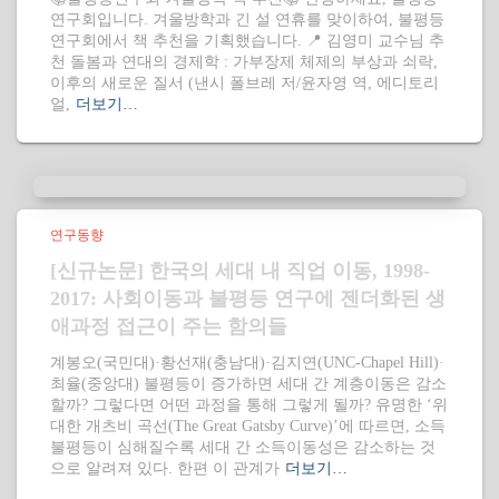
연구회입니다. 겨울방학과 긴 설 연휴를 맞이하여, 불평등
연구회에서 책 추천을 기획했습니다. 📍 김영미 교수님 추
천 돌봄과 연대의 경제학 : 가부장제 체제의 부상과 쇠락,
이후의 새로운 질서 (낸시 폴브레 저/윤자영 역, 에디토리
얼,
더보기…
연구동향
[신규논문] 한국의 세대 내 직업 이동, 1998-
2017: 사회이동과 불평등 연구에 젠더화된 생
애과정 접근이 주는 함의들
계봉오(국민대)·황선재(충남대)·김지연(UNC-Chapel Hill)·
최율(중앙대) 불평등이 증가하면 세대 간 계층이동은 감소
할까? 그렇다면 어떤 과정을 통해 그렇게 될까? 유명한 ‘위
대한 개츠비 곡선(The Great Gatsby Curve)’에 따르면, 소득
불평등이 심해질수록 세대 간 소득이동성은 감소하는 것
으로 알려져 있다. 한편 이 관계가
더보기…